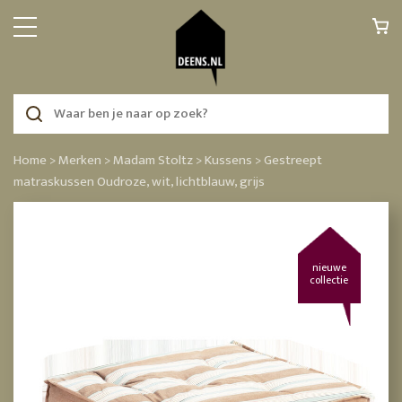
Home >
Merken >
Madam Stoltz >
Kussens >
Gestreept
matraskussen Oudroze, wit, lichtblauw, grijs
nieuwe
collectie