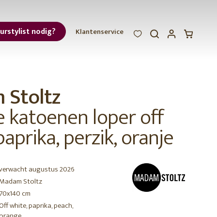
eurstylist nodig?
Klantenservice
WOOOD
WOOOD
WOOOD
ar
Stoltz
et
e katoenen loper off
paprika, perzik, oranje
verwacht augustus 2026
r
Madam Stoltz
70x140 cm
Off white, paprika, peach,
orange