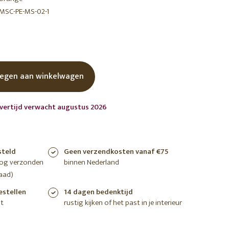
MSC-PE-MS-02-1
shoppen
shoppen
shoppen
egen aan winkelwagen
evertijd verwacht augustus 2026
steld
Geen verzendkosten vanaf €75
nog verzonden
binnen Nederland
aad)
estellen
14 dagen bedenktijd
t
rustig kijken of het past in je interieur