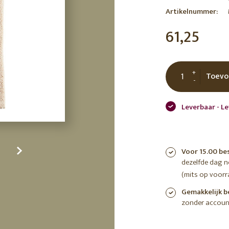
tuin
Artikelnummer:
ctor
61,25
 AT
+
Toevo
-
Leverbaar - L
Voor 15.00 be
dezelfde dag 
(mits op voorr
Gemakkelijk b
zonder accoun