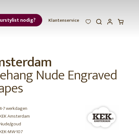
eurstylist nodig?
Klantenservice
WOOOD
WOOOD
WOOOD
ar
msterdam
et
ehang Nude Engraved
apes
4-7 werkdagen
r
KEK Amsterdam
Nude/goud
KEK-MW-107