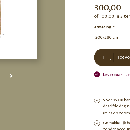
300,00
tuin
ctor
of 100,00 in 3 te
 AT
Afmeting:
*
+
Toevo
-
Leverbaar - L
Voor 15.00 be
dezelfde dag 
(mits op voorr
Gemakkelijk b
zonder accoun