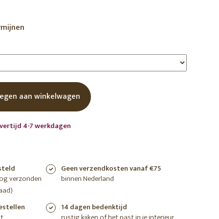
shoppen
shoppen
shoppen
rmijnen
egen aan winkelwagen
evertijd 4-7 werkdagen
steld
Geen verzendkosten vanaf €75
nog verzonden
binnen Nederland
aad)
estellen
14 dagen bedenktijd
t
rustig kijken of het past in je interieur