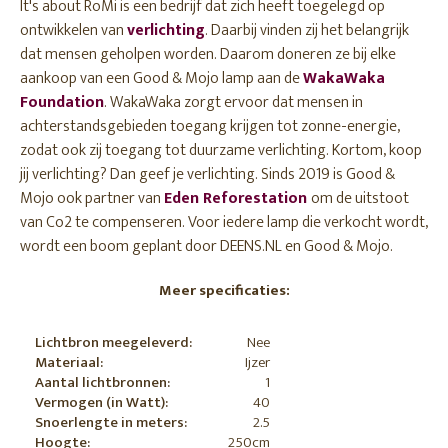
It's about RoMi is een bedrijf dat zich heeft toegelegd op
ontwikkelen van
verlichting
. Daarbij vinden zij het belangrijk
dat mensen geholpen worden. Daarom doneren ze bij elke
aankoop van een Good & Mojo lamp aan de
WakaWaka
Foundation
. WakaWaka zorgt ervoor dat mensen in
achterstandsgebieden toegang krijgen tot zonne-energie,
zodat ook zij toegang tot duurzame verlichting. Kortom, koop
jij verlichting? Dan geef je verlichting. Sinds 2019 is Good &
Mojo ook partner van
Eden Reforestation
om de uitstoot
van Co2 te compenseren. Voor iedere lamp die verkocht wordt,
wordt een boom geplant door DEENS.NL en Good & Mojo.
Meer specificaties:
Lichtbron meegeleverd:
Nee
Materiaal:
Ijzer
Aantal lichtbronnen:
1
Vermogen (in Watt):
40
Snoerlengte in meters:
2.5
Hoogte:
250cm