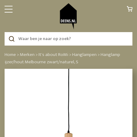
Home >
Merken >
It's about RoMi >
Hanglampen >
Hanglamp
ijzer/hout Melbourne zwart/naturel, S