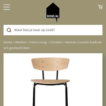
Home >
Merken >
Ferm Living >
Stoelen >
Herman Counter barkruk
wit geolied Eiken