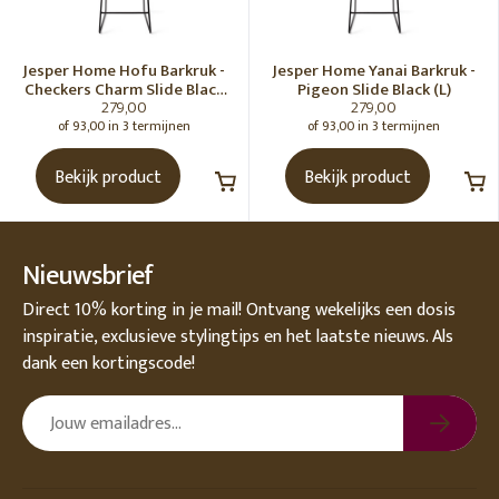
Jesper Home Hofu Barkruk -
Jesper Home Yanai Barkruk -
Checkers Charm Slide Black
Pigeon Slide Black (L)
279,00
279,00
(L)
of 93,00 in 3 termijnen
of 93,00 in 3 termijnen
Bekijk product
Bekijk product
Nieuwsbrief
Direct 10% korting in je mail! Ontvang wekelijks een dosis
inspiratie, exclusieve stylingtips en het laatste nieuws. Als
dank een kortingscode!