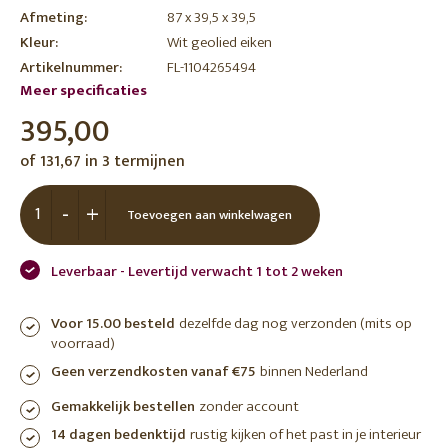
Afmeting:
87 x 39,5 x 39,5
Kleur:
Wit geolied eiken
Artikelnummer:
FL-1104265494
Meer specificaties
395,00
of 131,67 in 3 termijnen
-
+
Toevoegen aan winkelwagen
Leverbaar - Levertijd verwacht 1 tot 2 weken
Voor 15.00 besteld
dezelfde dag nog verzonden (mits op
voorraad)
Geen verzendkosten vanaf €75
binnen Nederland
Gemakkelijk bestellen
zonder account
14 dagen bedenktijd
rustig kijken of het past in je interieur