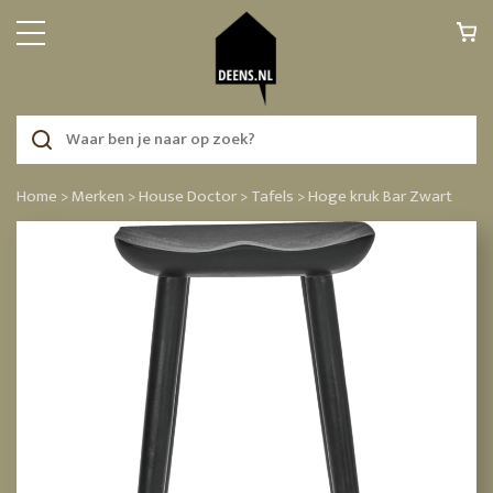
Home >
Merken >
House Doctor >
Tafels >
Hoge kruk Bar Zwart