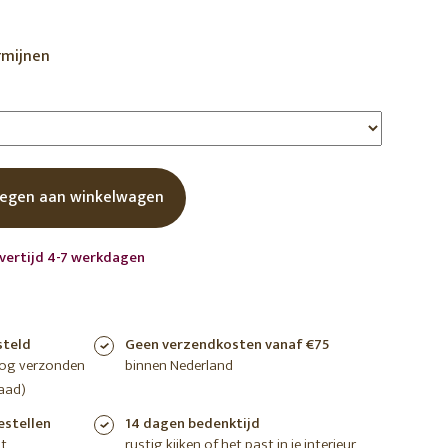
shoppen
shoppen
shoppen
rmijnen
egen aan winkelwagen
evertijd 4-7 werkdagen
steld
Geen verzendkosten vanaf €75
nog verzonden
binnen Nederland
aad)
estellen
14 dagen bedenktijd
t
rustig kijken of het past in je interieur