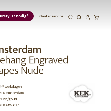
eurstylist nodig?
Klantenservice
WOOOD
WOOOD
WOOOD
ar
msterdam
et
ehang Engraved
apes Nude
4-7 werkdagen
r
KEK Amsterdam
Nude/goud
KEK-MW-037