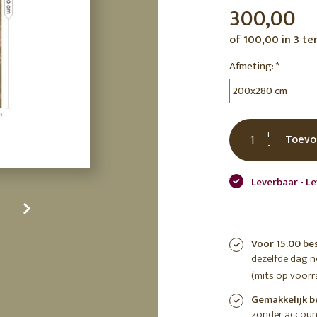
300,00
tuin
ctor
of 100,00 in 3 te
 AT
Afmeting:
*
+
Toevo
-
Leverbaar - L
Voor 15.00 be
dezelfde dag 
(mits op voorr
Gemakkelijk b
zonder accoun