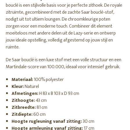
bouclé is een stijlvolle basis voor je perfecte zithoek. De royale
zitruimte, gecombineerd met de zachte Saar bouclé-stof,
nodigt uit tot ultiem loungen. De chroomkleurige poten
zorgen voor een moderne touch. Combineer dit element
moeiteloos met andere delen uit de Lazy-serie en ontwerp
jouw ideale opstelling, volledig afgestemd op jouw stijl en
ruimte.
De Saar bouclé is een luxe stof met een volle structuur en een
Martindale-score van 100.000, ideaal voor intensief gebruik.
Materiaal:
100% polyester
Kleur:
Naturel
Afmetingen:
H 83 x B 103 x D 93 cm
Zithoogte:
43 cm
Zitbreedte:
81 cm
Zitdiepte:
60 cm
Hoogte rugleuning vanaf zitting:
30 cm
Hoogte armleuning vanaf zitting:
17 cm