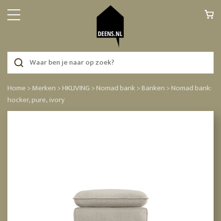
Home >
Merken >
HKLIVING >
Nomad bank >
Banken >
Nomad bank:
hocker, pure, ivory