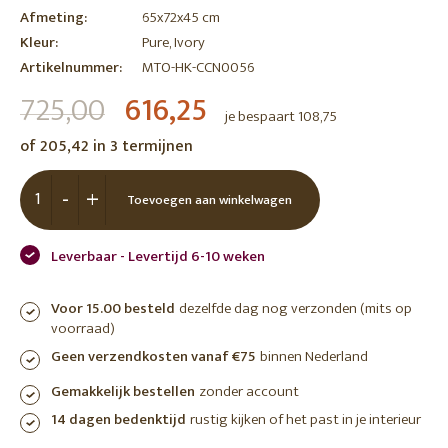
Afmeting:
65x72x45 cm
Kleur:
Pure, Ivory
Artikelnummer:
MTO-HK-CCN0056
725,00
616,25
je bespaart 108,75
of 205,42 in 3 termijnen
-
+
Toevoegen aan winkelwagen
Leverbaar - Levertijd 6-10 weken
Voor 15.00 besteld
dezelfde dag nog verzonden (mits op
voorraad)
Geen verzendkosten vanaf €75
binnen Nederland
Gemakkelijk bestellen
zonder account
14 dagen bedenktijd
rustig kijken of het past in je interieur