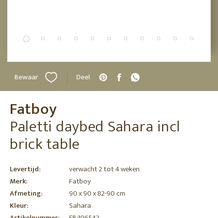
Bewaar
Deel
Fatboy
Paletti daybed Sahara incl
brick table
Levertijd:
verwacht 2 tot 4 weken
Merk:
Fatboy
Afmeting:
90 x 90 x 82-90 cm
Kleur:
Sahara
Artikelnummer:
FB-106542