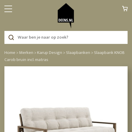
Home >
Merken >
Karup Design >
Slaapbanken >
Slaapbank KNOB
Carob bruin incl. matras