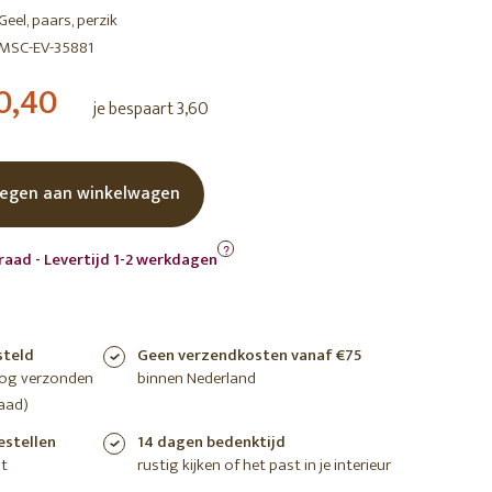
Geel, paars, perzik
shoppen
shoppen
shoppen
MSC-EV-35881
0,40
je bespaart 3,60
egen aan winkelwagen
?
raad - Levertijd 1-2 werkdagen
steld
Geen verzendkosten vanaf €75
nog verzonden
binnen Nederland
aad)
estellen
14 dagen bedenktijd
t
rustig kijken of het past in je interieur