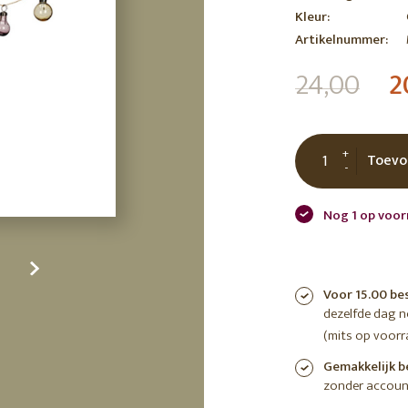
Kleur:
tuin
ctor
Artikelnummer:
 AT
24,00
2
+
Toevo
-
Nog 1 op voor
Voor 15.00 be
dezelfde dag 
(mits op voorr
Gemakkelijk b
zonder accoun