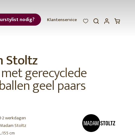
eurstylist nodig?
Klantenservice
WOOOD
WOOOD
WOOOD
ar
Stoltz
et
r met gerecyclede
ballen geel paars
nieuwe
collectie
r
1-2 werkdagen
Madam Stoltz
L:155 cm