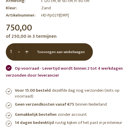
Afmeting:
l: 120 cm, w: 60 cm, h: 80 cm
Kleur:
Zand
Artikelnummer:
HD-Pp0211[DRP]
750,00
of 250,00 in 3 termijnen
-
+
Toevoegen aan winkelwagen
Op voorraad - Levertijd wordt binnen 2 tot 4 werkdagen
verzonden door leverancier
Voor 15.00 besteld
dezelfde dag nog verzonden (mits op
voorraad)
Geen verzendkosten vanaf €75
binnen Nederland
Gemakkelijk bestellen
zonder account
14 dagen bedenktijd
rustig kijken of het past in je interieur