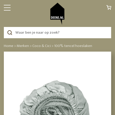
Home >
Merken >
Coco & Cici >
100% tencel hoeslaken