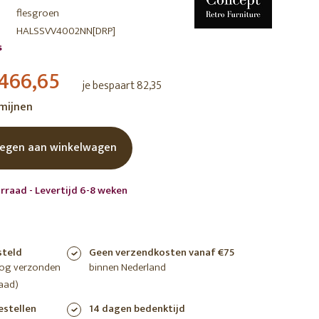
flesgroen
shoppen
shoppen
shoppen
HALSSVV4002NN[DRP]
s
466,65
je bespaart 82,35
rmijnen
egen aan winkelwagen
rraad - Levertijd 6-8 weken
steld
Geen verzendkosten vanaf €75
nog verzonden
binnen Nederland
aad)
estellen
14 dagen bedenktijd