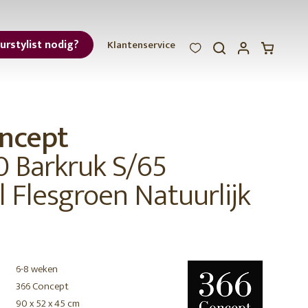
eurstylist nodig?
Klantenservice
WOOOD
WOOOD
WOOOD
ar
ncept
et
0 Barkruk S/65
 Flesgroen Natuurlijk
r
6-8 weken
366 Concept
90 x 52 x 45 cm