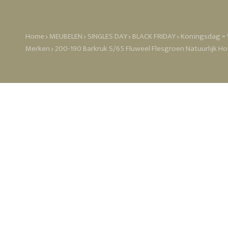
Home
MEUBELEN
SINGLES DAY
BLACK FRIDAY
Koningsdag = 
Merken
200-190 Barkruk S/65 Fluweel Flesgroen Natuurlijk Ho
366 Concept 200-1
Een hogere versie van de icon
onbetwistbaar icoon van Pool
messing details geven hem een 