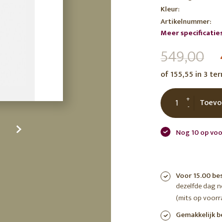
Kleur:
tuin
ctor
Artikelnummer:
 AT
Meer specificatie
549,00
of 155,55 in 3 te
+
Toevo
-
Nog 10 op voo
Voor 15.00 be
dezelfde dag 
(mits op voorr
Gemakkelijk b