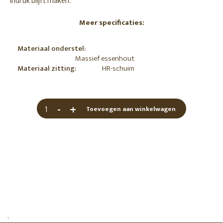
indruk blijft maken.
Meer specificaties:
Materiaal onderstel:
Massief essenhout
Materiaal zitting:
HR-schuim
-
+
Toevoegen aan winkelwagen
.