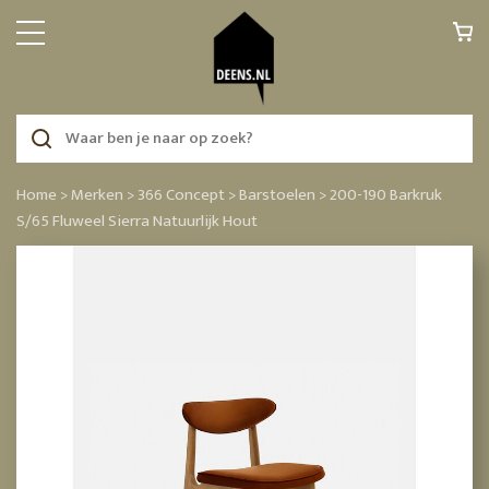
Home >
Merken >
366 Concept >
Barstoelen >
200-190 Barkruk
S/65 Fluweel Sierra Natuurlijk Hout