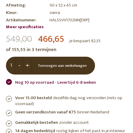
Afmeting:
90 x 52 x 45 cm
Kleur:
sierra
Artikelnummer:
HALSSVV1702NN[DRP]
Meer specificaties
549,00
466,65
je bespaart 82,35
of 155,55 in 3 termijnen
-
+
Toevoegen aan winkelwagen
Nog 10 op voorraad - Levertijd 6-8 weken
Voor 15.00 besteld
dezelfde dag nog verzonden (mits op
voorraad)
Geen verzendkosten vanaf €75
binnen Nederland
Gemakkelijk bestellen
zonder account
14 dagen bedenktijd
rustig kijken of het past in je interieur