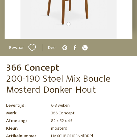
Bewaar
Deel
366 Concept
200-190 Stoel Mix Boucle
Mosterd Donker Hout
Levertijd:
6-8 weken
Merk:
366 Concept
Afmeting:
82 x 52 x 45
Kleur:
mosterd
Artikelnummer:
HAXCHBO1103NN[DRP]