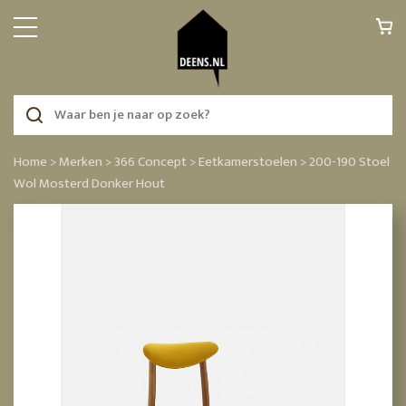
Home >
Merken >
366 Concept >
Eetkamerstoelen >
200-190 Stoel
Wol Mosterd Donker Hout