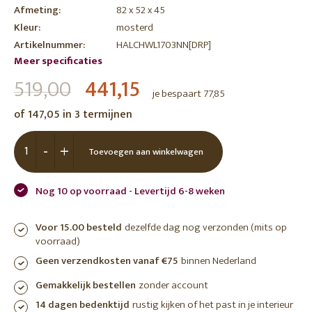
Afmeting:
82 x 52 x 45
Kleur:
mosterd
Artikelnummer:
HALCHWL1703NN[DRP]
Meer specificaties
519,00
441,15
je bespaart 77,85
of 147,05 in 3 termijnen
-
+
Toevoegen aan winkelwagen
Nog 10 op voorraad - Levertijd 6-8 weken
Voor 15.00 besteld
dezelfde dag nog verzonden (mits op
voorraad)
Geen verzendkosten vanaf €75
binnen Nederland
Gemakkelijk bestellen
zonder account
14 dagen bedenktijd
rustig kijken of het past in je interieur