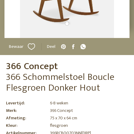
Bewaar
Deel
366 Concept
366 Schommelstoel Boucle
Flesgroen Donker Hout
Levertijd:
6-8 weken
Merk:
366 Concept
Afmeting:
75 x 70 x 64 cm
Kleur:
flesgroen
Artikelnummer:
366RCBO0703NN[DRP]