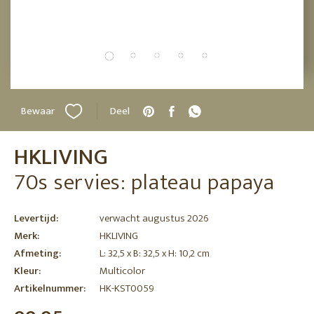
Bewaar
Deel
HKLIVING
70s servies: plateau papaya
Levertijd:
verwacht augustus 2026
Merk:
HKLIVING
Afmeting:
L: 32,5 x B: 32,5 x H: 10,2 cm
Kleur:
Multicolor
Artikelnummer:
HK-KST0059