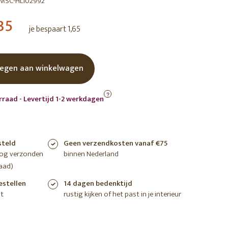
MSC-HL102992
shoppen
shoppen
shoppen
35
je bespaart 1,65
egen aan winkelwagen
?
rraad - Levertijd 1-2 werkdagen
steld
Geen verzendkosten vanaf €75
nog verzonden
binnen Nederland
aad)
estellen
14 dagen bedenktijd
t
rustig kijken of het past in je interieur