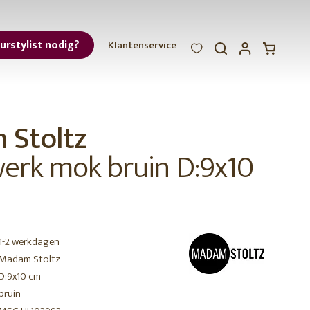
eurstylist nodig?
Klantenservice
WOOOD
WOOOD
WOOOD
ar
Stoltz
et
erk mok bruin D:9x10
1-2 werkdagen
r
Madam Stoltz
D:9x10 cm
bruin