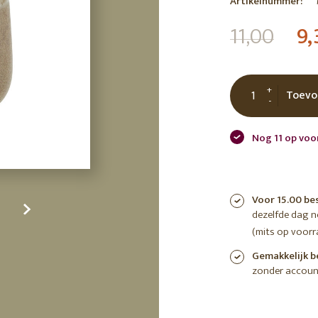
Artikelnummer:
tuin
ctor
11,00
9,
 AT
+
Toevo
-
Nog 11 op voo
Voor 15.00 be
dezelfde dag 
(mits op voorr
Gemakkelijk b
zonder accoun