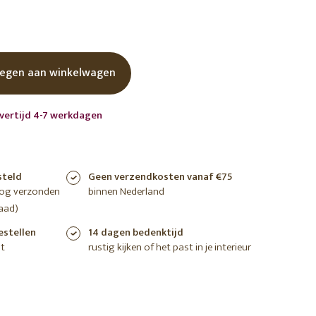
shoppen
shoppen
shoppen
egen aan winkelwagen
evertijd 4-7 werkdagen
steld
Geen verzendkosten vanaf €75
nog verzonden
binnen Nederland
aad)
estellen
14 dagen bedenktijd
t
rustig kijken of het past in je interieur