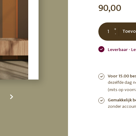
90,00
tuin
ctor
 AT
+
Toevo
-
Leverbaar - L
Voor 15.00 be
dezelfde dag 
(mits op voorr
Gemakkelijk b
zonder accoun