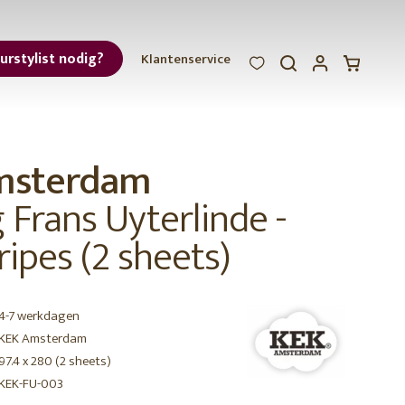
eurstylist nodig?
Klantenservice
WOOOD
WOOOD
WOOOD
ar
msterdam
et
Frans Uyterlinde -
ripes (2 sheets)
4-7 werkdagen
r
KEK Amsterdam
97.4 x 280 (2 sheets)
KEK-FU-003