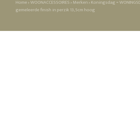
Home
WOONACCESSOIRES
Merken
Koningsdag = WONINGSDA
gemeleerde finish in perzik 13,5cm hoog
.
Populair
WOOOD
Bazar Bizar
Bloomingville
Karup
It's About RoMi Lampen
Madam Stoltz lampen
Madam Stoltz vloerkleden