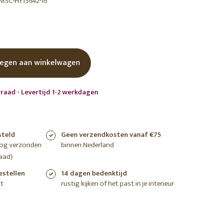
MSC-HY15642-16
shoppen
shoppen
shoppen
egen aan winkelwagen
raad - Levertijd 1-2 werkdagen
steld
Geen verzendkosten vanaf €75
nog verzonden
binnen Nederland
aad)
estellen
14 dagen bedenktijd
t
rustig kijken of het past in je interieur