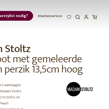
eurstylist nodig?
Klantenservice
WOOOD
WOOOD
WOOOD
ar
Stoltz
et
ot met gemeleerde
in perzik 13,5cm hoog
1-2 werkdagen
r
Madam Stoltz
D:15,5x13,5 cm
Peach