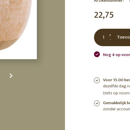
Artikelnummer:
tuin
ctor
22,75
 AT
+
Toevo
-
Nog 4 op voor
Voor 15.00 be
dezelfde dag 
(mits op voorr
Gemakkelijk b
zonder accoun