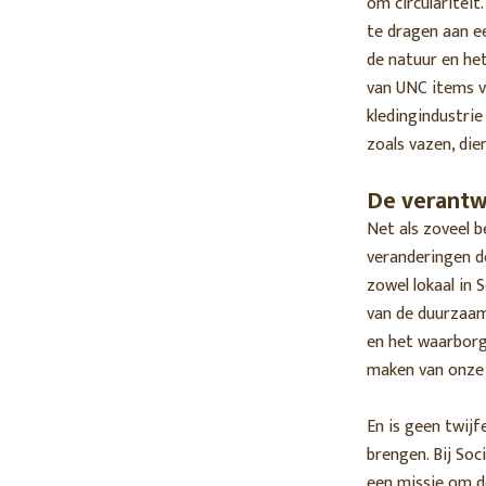
om circulariteit
te dragen aan e
de natuur en het
van UNC items v
kledingindustri
zoals vazen, die
De verantw
Net als zoveel b
veranderingen do
zowel lokaal in 
van de duurzaam
en het waarborg
maken van onze
En is geen twij
brengen. Bij Soc
een missie om d