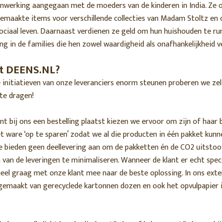
nwerking aangegaan met de moeders van de kinderen in India. Ze
emaakte items voor verschillende collecties van Madam Stoltz en
ociaal leven. Daarnaast verdienen ze geld om hun huishouden te run
ing in de families die hen zowel waardigheid als onafhankelijkheid v
t DEENS.NL?
initiatieven van onze leveranciers enorm steunen proberen we zelf
 te dragen!
t bij ons een bestelling plaatst kiezen we ervoor om zijn of haar 
t ware ‘op te sparen’ zodat we al die producten in één pakket kun
We bieden geen deellevering aan om de pakketten én de CO2 uitstoo
 van de leveringen te minimaliseren. Wanneer de klant er echt spec
 heel graag met onze klant mee naar de beste oplossing. In ons ext
gemaakt van gerecyclede kartonnen dozen en ook het opvulpapier i