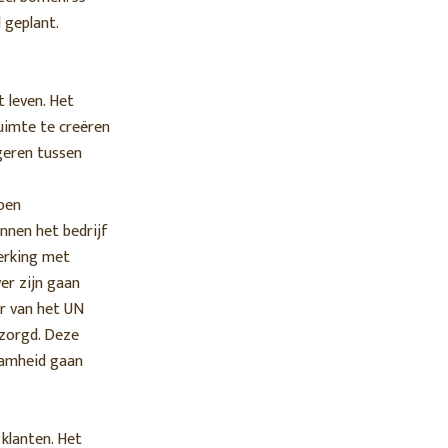
 geplant.
t leven. Het
uimte te creëren
igeren tussen
lpen
nnen het bedrijf
erking met
er zijn gaan
r van het UN
ezorgd. Deze
zaamheid gaan
 klanten. Het