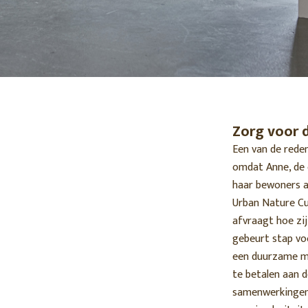
Zorg voor 
Een van de red
omdat Anne, de 
haar bewoners al
Urban Nature Cul
afvraagt ​​hoe z
gebeurt stap vo
een duurzame man
te betalen aan 
samenwerkingen 