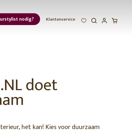
eurstylist nodig?
Klantenservice
WOOOD
WOOOD
WOOOD
ar
et
.NL doet
aam
r
terieur, het kan! Kies voor duurzaam