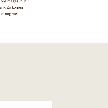
j ons magazijn in
bank. Zo komen
 er nog wel