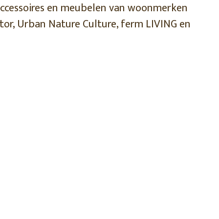
accessoires en meubelen van woonmerken
shoppen
shoppen
shoppen
tor, Urban Nature Culture, ferm LIVING en