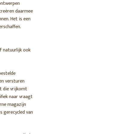
 ontwerpen
 creëren daarmee
nen. Het is een
erschaffen.
 natuurlijk ook
bestelde
nen versturen
t die vrijkomt
ifiek naar vraagt
erne magazijn
s gerecycled van