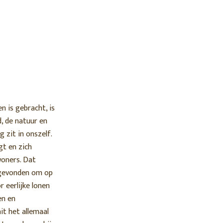
 is gebracht, is
, de natuur en
 zit in onszelf.
gt en zich
woners. Dat
 gevonden om op
 eerlijke lonen
en en
it het allemaal