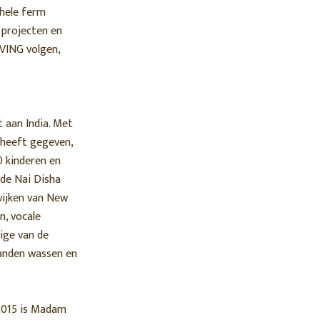
 hele ferm
 projecten en
IVING volgen,
t aan India. Met
 heeft gegeven,
 kinderen en
 de Nai Disha
wijken van New
n, vocale
ige van de
handen wassen en
.
 2015 is Madam