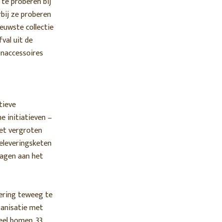
 te proberen bij
bij ze proberen
euwste collectie
val uit de
onaccessoires
tieve
e initiatieven –
het vergroten
eleveringsketen
ragen aan het
dering teweeg te
ganisatie met
eel bomen. 33