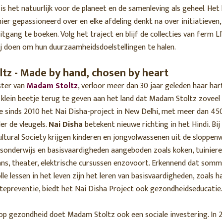
t is het natuurlijk voor de planeet en de samenleving als geheel. Het
ier gepassioneerd over en elke afdeling denkt na over initiatieven,
tgang te boeken. Volg het traject en blijf de collecties van ferm L
ij doen om hun duurzaamheidsdoelstellingen te halen.
tz - Made by hand, chosen by heart
tster van
Madam Stoltz
, verloor meer dan 30 jaar geleden haar har
klein beetje terug te geven aan het land dat Madam Stoltz zoveel
 sinds 2010 het Nai Disha-project in New Delhi, met meer dan 450
er de vleugels.
Nai Disha
betekent nieuwe richting in het Hindi. Bij
ltural Society krijgen kinderen en jongvolwassenen uit de sloppen
isonderwijs en basisvaardigheden aangeboden zoals koken, tuiniere
ans, theater, elektrische cursussen enzovoort. Erkennend dat somm
e lessen in het leven zijn het leren van basisvaardigheden, zoals 
ktepreventie, biedt het Nai Disha Project ook gezondheidseducatie
op gezondheid doet Madam Stoltz ook een sociale investering. In