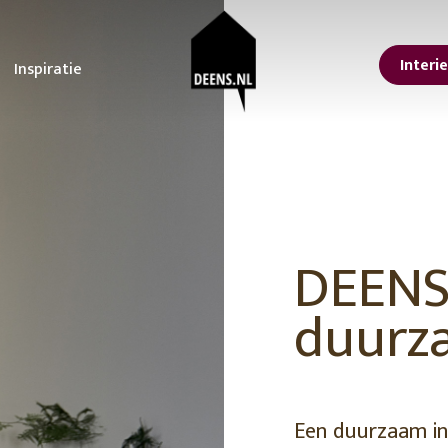
Interi
Inspiratie
sterdam
oonkamer
STUDIO DEENS
Tuin
Keuken
lle interieur tips
Ontdek onze tips voor
Alles voor een koffieb
Studio Femme
or een lentelook in
het ultieme tuinfeest!
aan huis
Home
is
De voordelen van
Upgrade je keuken m
isse lente make-over
planten in je interieur
deze kleine
nbach
Urban Nature
n jouw interieur
De tuintrends van 2023
aanpassingen
DEENS
Culture
ps voor een grote
De beste tuinmeubelen
 at the
Feestdagen
orjaarsschoonmaak
en tips om te loungen
vtwonen
er kleur in huis met
Inspiratie voor een
Erop uit in eigen land
duurz
ze tips en
betoverende lente tuin!
9 leuke Vaderdag
ving
366 Concept
cessoires
Tuin zomerklaar maken?
cadeaus
Hier vind je tips en
11 cadeau ideeën voo
trucs!
Moederdag
Lekker loungen in stijl
Je eigen achtertuin als
Een duurzaam in
vakantiebestemming
erials
Een staycation in eigen