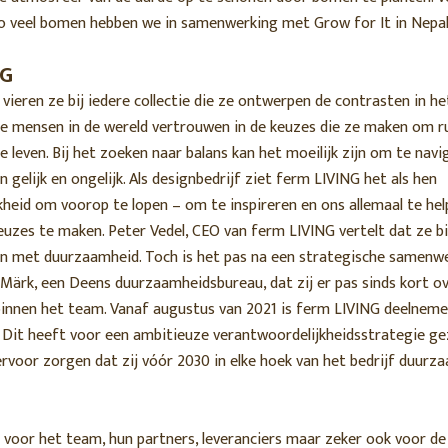
Zo veel bomen hebben we in samenwerking met Grow for It in Nepal
NG
vieren ze bij iedere collectie die ze ontwerpen de contrasten in he
lle mensen in de wereld vertrouwen in de keuzes die ze maken om r
leven. Bij het zoeken naar balans kan het moeilijk zijn om te nav
n gelijk en ongelijk. Als designbedrijf ziet ferm LIVING het als hen
kheid om voorop te lopen – om te inspireren en ons allemaal te he
uzes te maken. Peter Vedel, CEO van ferm LIVING vertelt dat ze bi
zijn met duurzaamheid. Toch is het pas na een strategische samenw
Märk, een Deens duurzaamheidsbureau, dat zij er pas sinds kort ov
nnen het team. Vanaf augustus van 2021 is ferm LIVING deelneme
 Dit heeft voor een ambitieuze verantwoordelijkheidsstrategie g
ervoor zorgen dat zij vóór 2030 in elke hoek van het bedrijf duur
k voor het team, hun partners, leveranciers maar zeker ook voor de