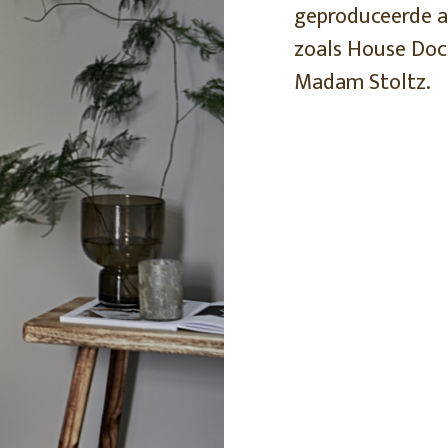
geproduceerde 
tuin
ctor
zoals House Doc
 AT
Madam Stoltz.