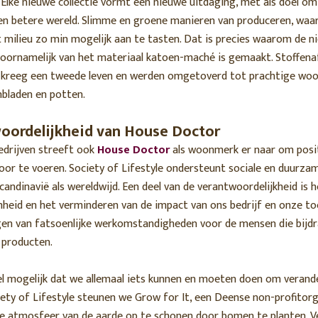
. Elke nieuwe collectie vormt een nieuwe uitdaging, met als doel om
en betere wereld. Slimme en groene manieren van produceren, waar
 milieu zo min mogelijk aan te tasten. Dat is precies waarom de ni
oornamelijk van het materiaal katoen-maché is gemaakt. Stoffenaf
e kreeg een tweede leven en werden omgetoverd tot prachtige wo
nbladen en potten.
oordelijkheid van House Doctor
edrijven streeft ook
House Doctor
als woonmerk er naar om posi
or te voeren. Society of Lifestyle ondersteunt sociale en duurzam
Scandinavië als wereldwijd. Een deel van de verantwoordelijkheid is 
heid en het verminderen van de impact van ons bedrijf en onze to
en van fatsoenlijke werkomstandigheden voor de mensen die bijd
 producten.
fel mogelijk dat we allemaal iets kunnen en moeten doen om veran
iety of Lifestyle steunen we Grow for It, een Deense non-profitor
e atmosfeer van de aarde op te schonen door bomen te planten. V