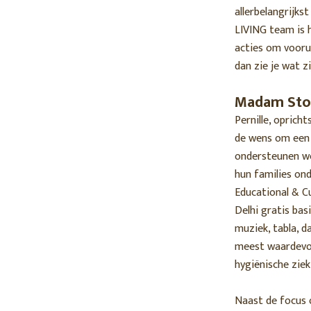
allerbelangrijks
LIVING team is h
acties om voorui
dan zie je wat z
Madam Stol
Pernille, oprich
de wens om een 
ondersteunen we
hun families ond
Educational & Cu
Delhi gratis bas
muziek, tabla, d
meest waardevoll
hygiënische zie
Naast de focus 