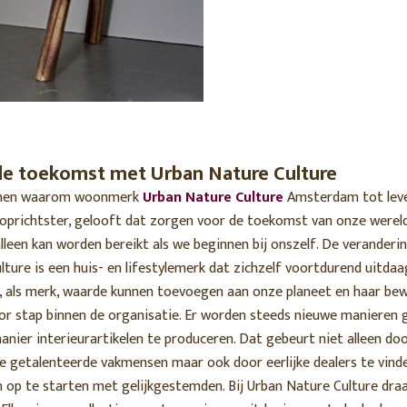
de toekomst met Urban Nature Culture
enen waarom woonmerk
Urban Nature Culture
Amsterdam tot leven
oprichtster, gelooft dat zorgen voor de toekomst van onze wereld
leen kan worden bereikt als we beginnen bij onszelf.
De verandering
ture is een huis- en lifestylemerk dat zichzelf voortdurend uitdaa
ij, als merk, waarde kunnen toevoegen aan onze planeet en haar be
or stap binnen de organisatie. Er worden steeds nieuwe manieren
ier interieurartikelen te produceren. Dat gebeurt niet alleen door
de getalenteerde vakmensen maar ook door eerlijke dealers te vind
op te starten met gelijkgestemden. Bij Urban Nature Culture draa