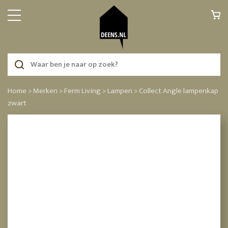
Home >
Merken >
Ferm Living >
Lampen >
Collect Angle lampenkap
zwart