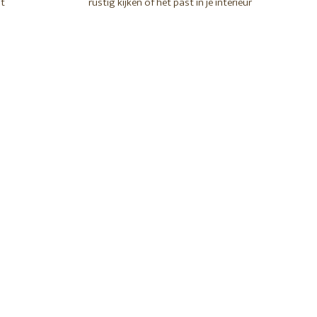
t
rustig kijken of het past in je interieur