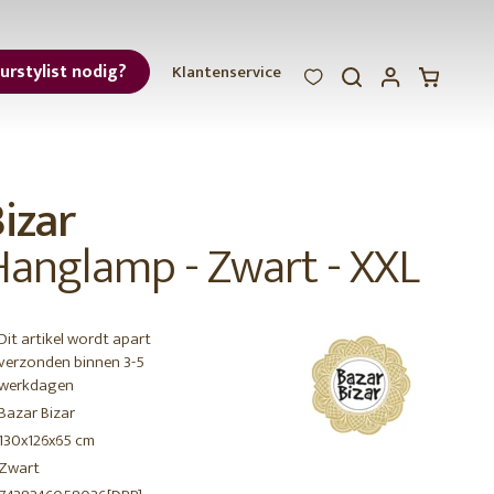
eurstylist nodig?
Klantenservice
WOOOD
WOOOD
WOOOD
ar
izar
et
Hanglamp - Zwart - XXL
Dit artikel wordt apart
verzonden binnen 3-5
werkdagen
r
Bazar Bizar
130x126x65 cm
Zwart