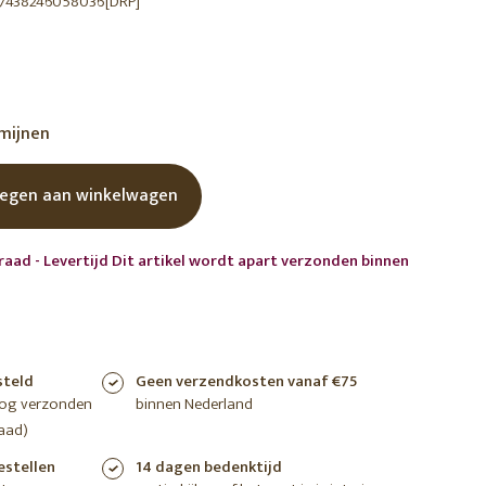
7438246058036[DRP]
shoppen
shoppen
shoppen
rmijnen
egen aan winkelwagen
raad - Levertijd Dit artikel wordt apart verzonden binnen
steld
Geen verzendkosten vanaf €75
nog verzonden
binnen Nederland
aad)
estellen
14 dagen bedenktijd