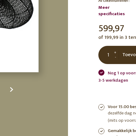
Artikelnummer:
tuin
ctor
Meer
specificaties
 AT
599,97
of 199,99 in 3 te
+
Toevo
-
Nog 1 op voor
3-5 werkdagen
Voor 15.00 be
dezelfde dag 
(mits op voorr
Gemakkelijk b