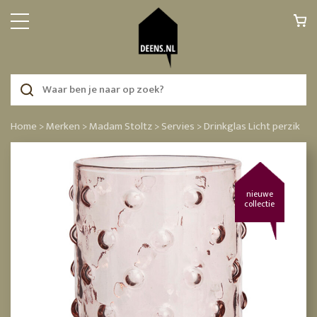
Home >
Merken >
Madam Stoltz >
Servies >
Drinkglas Licht perzik
nieuwe
collectie