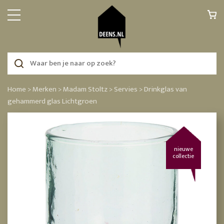
Home >
Merken >
Madam Stoltz >
Servies >
Drinkglas van
gehammerd glas Lichtgroen
nieuwe
collectie