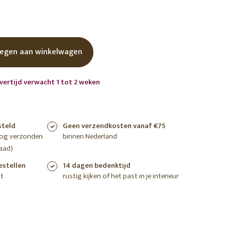
shoppen
shoppen
shoppen
egen aan winkelwagen
vertijd verwacht 1 tot 2 weken
steld
Geen verzendkosten vanaf €75
nog verzonden
binnen Nederland
aad)
estellen
14 dagen bedenktijd
t
rustig kijken of het past in je interieur