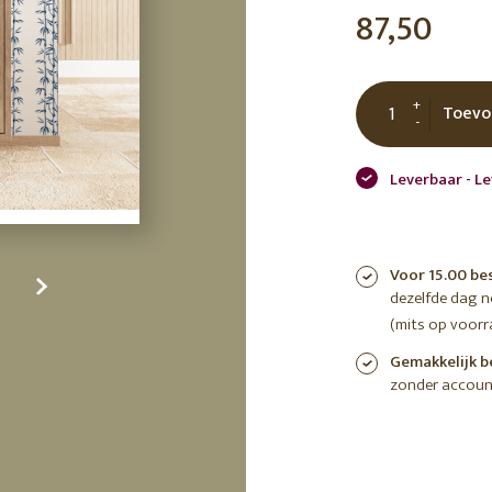
87,50
tuin
ctor
 AT
+
Toevo
-
Leverbaar - Le
Voor 15.00 be
dezelfde dag 
(mits op voorr
Gemakkelijk b
zonder accoun