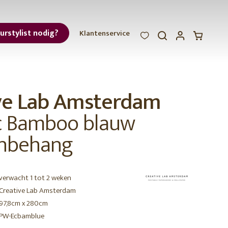
eurstylist nodig?
Klantenservice
WOOOD
WOOOD
WOOOD
ar
ve Lab Amsterdam
et
ic Bamboo blauw
nbehang
verwacht 1 tot 2 weken
r
Creative Lab Amsterdam
97,8cm x 280cm
PW-Ecbamblue