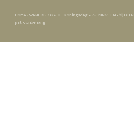
Home
WANDDECORATIE
Koningsdag = WONINGSDAG bij DEENS
patroonbehang
Eclectic Bamboo p
Dit symmetrische blauwe beha
de ruimte. Plak dit behang t
andere bamboe accessoires vo
De afmetingen van het repe
breed met een standaard h
Hoeveel behang heb ik