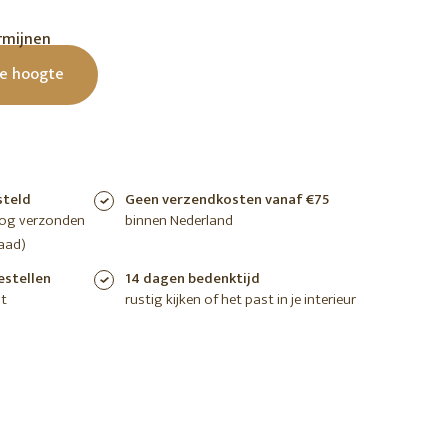
shoppen
shoppen
shoppen
rmijnen
de hoogte
steld
Geen verzendkosten vanaf €75
nog verzonden
binnen Nederland
aad)
estellen
14 dagen bedenktijd
t
rustig kijken of het past in je interieur