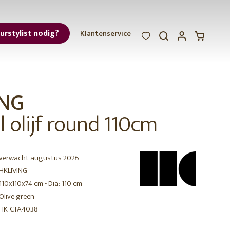
eurstylist nodig?
Klantenservice
WOOOD
WOOOD
WOOOD
ar
ING
et
l olijf round 110cm
nieuwe
verwacht augustus 2026
collectie
HKLIVING
110x110x74 cm - Dia: 110 cm
r
Olive green
HK-CTA4038