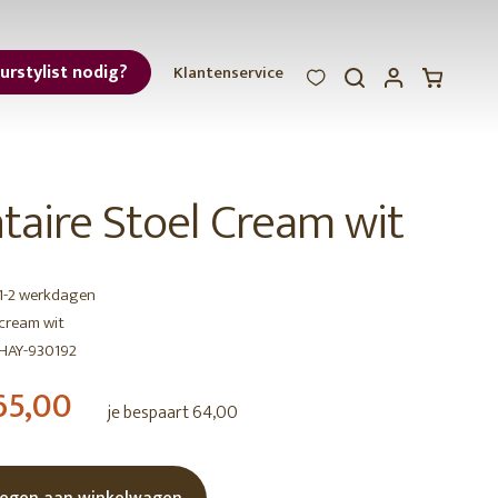
eurstylist nodig?
Klantenservice
WOOOD
WOOOD
WOOOD
ar
taire Stoel Cream wit
et
b-
1-2 werkdagen
keuze /
2de
cream wit
kans
HAY-930192
65,00
r
je bespaart 64,00