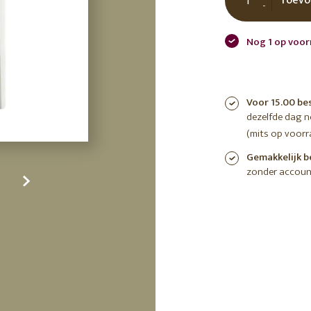
Toevo
-
tuin
ctor
 AT
Nog 1 op voor
Voor 15.00 be
dezelfde dag 
(mits op voorr
Gemakkelijk b
zonder accoun