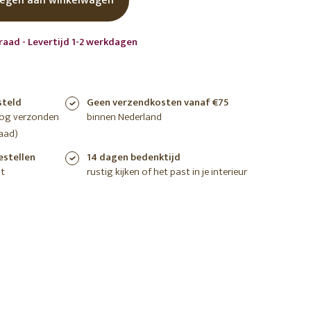
egen aan winkelwagen
shoppen
shoppen
shoppen
raad - Levertijd 1-2 werkdagen
steld
Geen verzendkosten vanaf €75
nog verzonden
binnen Nederland
aad)
estellen
14 dagen bedenktijd
t
rustig kijken of het past in je interieur