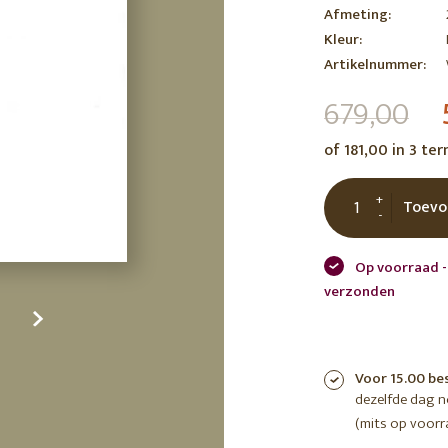
Afmeting:
tuin
ctor
Kleur:
 AT
Artikelnummer:
679,00
of 181,00 in 3 te
+
Toevo
-
Op voorraad -
verzonden
Voor 15.00 be
dezelfde dag 
(mits op voorr