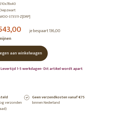
210x78x40
shoppen
shoppen
shoppen
Diepzwart
WOO-373511-Z[DRP]
543,00
je bespaart 136,00
rmijnen
egen aan winkelwagen
 Levertijd 1-5 werkdagen- Dit artikel wordt apart
steld
Geen verzendkosten vanaf €75
nog verzonden
binnen Nederland
aad)