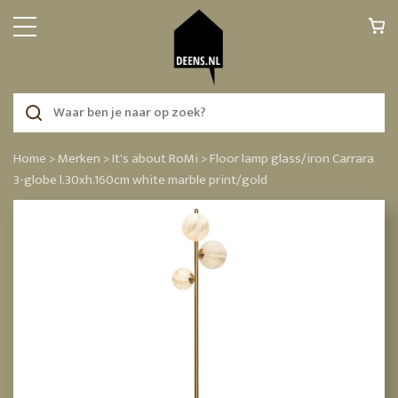
Home >
Merken >
It's about RoMi >
Floor lamp glass/iron Carrara
3-globe l.30xh.160cm white marble print/gold