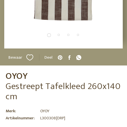
Bewaar
Deel
OYOY
Gestreept Tafelkleed 260x140
cm
Merk:
OYOY
Artikelnummer:
L300308[DRP]