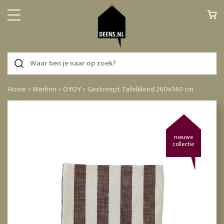
Home >
Merken >
OYOY >
Gestreept Tafelkleed 260x140 cm
nieuwe
collectie