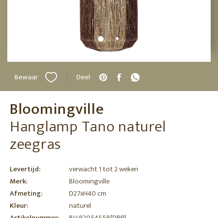
Bewaar
Deel
Bloomingville
Hanglamp Tano naturel
zeegras
Levertijd:
verwacht 1 tot 2 weken
Merk:
Bloomingville
Afmeting:
D27xH40 cm
Kleur:
naturel
Artikelnummer:
BV-82054558[DRP]