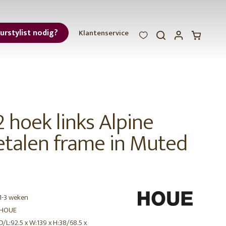
eurstylist nodig?
Klantenservice
WOOOD
WOOOD
WOOOD
ar
et
 hoek links Alpine
talen frame in Muted
r
1-3 weken
HOUE
D/L:92.5 x W:139 x H:38/68.5 x