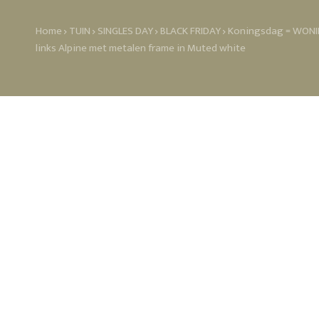
Home
TUIN
SINGLES DAY
BLACK FRIDAY
Koningsdag = WONIN
links Alpine met metalen frame in Muted white
Het draait allemaal om niveau
een hoger niveau tillen! Het 
een ontspannen loungesfeer. L
rechts – een enkele loungesto
manieren gecombineerd kunnen
gerecycled acryl bestaat. Kleu
het weefsel zichtbaar zijn en 
uitstraling en vintage charme
onderhoudsvriendelijk. AFMET