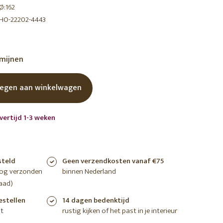
Ø:162
shoppen
shoppen
shoppen
HO-22202-4443
rmijnen
egen aan winkelwagen
vertijd 1-3 weken
steld
Geen verzendkosten vanaf €75
nog verzonden
binnen Nederland
aad)
estellen
14 dagen bedenktijd
t
rustig kijken of het past in je interieur