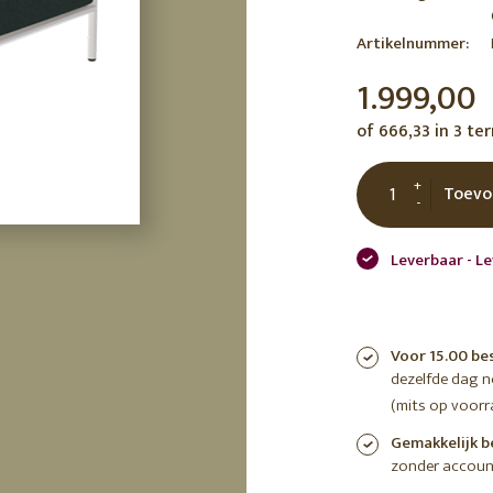
tuin
ctor
Artikelnummer:
 AT
1.999,00
of 666,33 in 3 te
+
Toevo
-
Leverbaar - Le
Voor 15.00 be
dezelfde dag 
(mits op voorr
Gemakkelijk b
zonder accoun