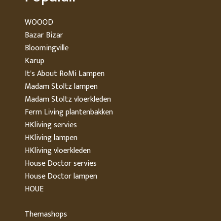
Tuin
Karup Design
Coco & Cici
ReColle
WOOOD
Kids
E|L by Deens
STUDIO
Bazar Bizar
Bloomingville
Karup
It's About RoMi Lampen
Madam Stoltz lampen
Madam Stoltz vloerkleden
Ferm Living plantenbakken
HKliving servies
HKliving lampen
HKliving vloerkleden
House Doctor servies
House Doctor lampen
HOUE
Themashops