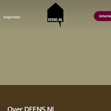
Interi
Inspiratie
sterdam
oonkamer
STUDIO DEENS
Tuin
Keuken
lle interieur tips
Ontdek onze tips voor
Alles voor een koffieb
Studio Femme
or een lentelook in
het ultieme tuinfeest!
aan huis
Home
is
De voordelen van
Upgrade je keuken m
isse lente make-over
planten in je interieur
deze kleine
nbach
Urban Nature
n jouw interieur
De tuintrends van 2023
aanpassingen
Culture
ps voor een grote
De beste tuinmeubelen
 at the
Feestdagen
orjaarsschoonmaak
en tips om te loungen
vtwonen
er kleur in huis met
Inspiratie voor een
Erop uit in eigen land
ze tips en
betoverende lente tuin!
9 leuke Vaderdag
ving
366 Concept
cessoires
Tuin zomerklaar maken?
cadeaus
Hier vind je tips en
11 cadeau ideeën voo
trucs!
Moederdag
Lekker loungen in stijl
Je eigen achtertuin als
Over DEENS.NL
vakantiebestemming
erials
Een staycation in eigen