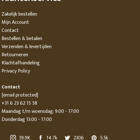
shoppen
shoppen
shoppen
Zakelijk bestellen
Mijn Account
Contact
Bestellen & betalen
Verzenden & levertijden
Retourneren
Klachtafhandeling
Privacy Policy
Contact
[email protected]
+31 6 23 62 15 58
Maandag t/m woensdag: 9:00 - 17:00
Donderdag 13:00 - 17:00
39.9K
14.7k
2306
5.5k