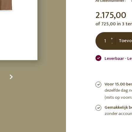
Artikelnummer:
tuin
ctor
2.175,00
 AT
of 725,00 in 3 te
+
Toevo
-
Leverbaar - L
Voor 15.00 be
dezelfde dag 
(mits op voorr
Gemakkelijk b
zonder accoun