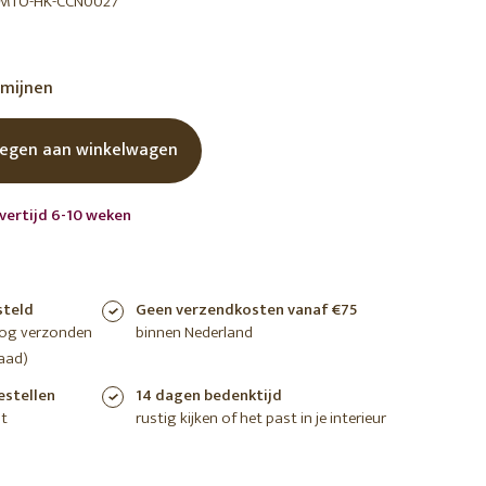
MTO-HK-CCN0027
shoppen
shoppen
shoppen
rmijnen
egen aan winkelwagen
evertijd 6-10 weken
steld
Geen verzendkosten vanaf €75
nog verzonden
binnen Nederland
aad)
estellen
14 dagen bedenktijd
t
rustig kijken of het past in je interieur