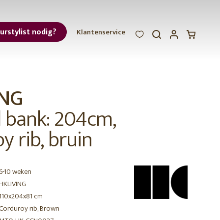
eurstylist nodig?
Klantenservice
WOOOD
WOOOD
WOOOD
ar
ING
et
bank: 204cm,
y rib, bruin
6-10 weken
r
HKLIVING
110x204x81 cm
Corduroy rib, Brown