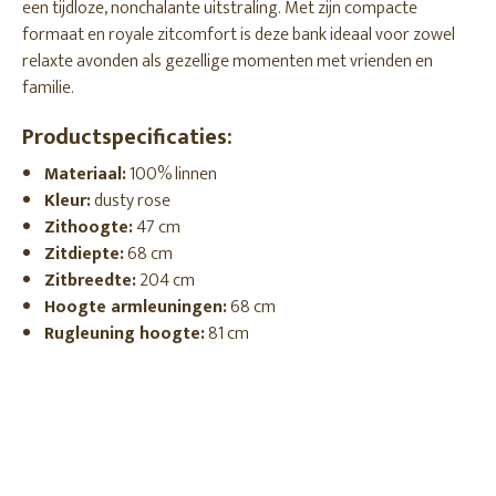
een tijdloze, nonchalante uitstraling. Met zijn compacte
formaat en royale zitcomfort is deze bank ideaal voor zowel
relaxte avonden als gezellige momenten met vrienden en
familie.
Productspecificaties:
Materiaal:
100% linnen
Kleur:
dusty rose
Zithoogte:
47 cm
Zitdiepte:
68 cm
Zitbreedte:
204 cm
Hoogte armleuningen:
68 cm
Rugleuning hoogte:
81 cm