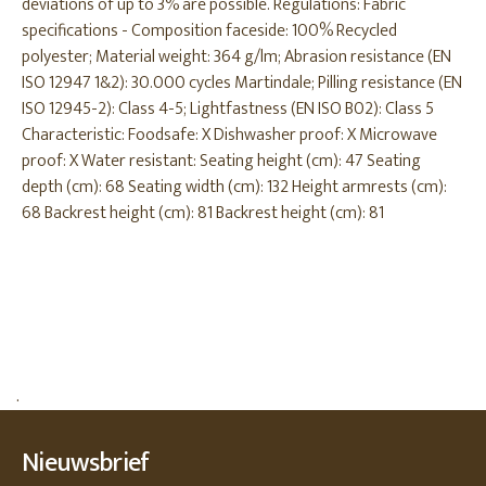
deviations of up to 3% are possible. Regulations: Fabric
specifications - Composition faceside: 100% Recycled
polyester; Material weight: 364 g/lm; Abrasion resistance (EN
ISO 12947 1&2): 30.000 cycles Martindale; Pilling resistance (EN
ISO 12945-2): Class 4-5; Lightfastness (EN ISO B02): Class 5
Characteristic: Foodsafe: X Dishwasher proof: X Microwave
proof: X Water resistant: Seating height (cm): 47 Seating
depth (cm): 68 Seating width (cm): 132 Height armrests (cm):
68 Backrest height (cm): 81 Backrest height (cm): 81
.
Nieuwsbrief