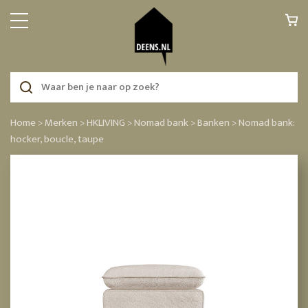
Home >
Merken >
HKLIVING >
Nomad bank >
Banken >
Nomad bank:
hocker, boucle, taupe