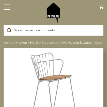
Home >
Merken >
HOUE >
Barstoelen >
PAON barkruk taupe - Copy