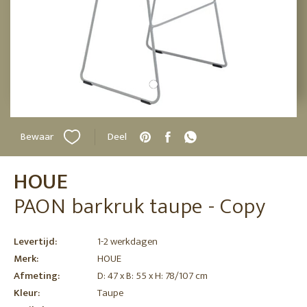
Bewaar
Deel
HOUE
PAON barkruk taupe - Copy
Levertijd:
1-2 werkdagen
Merk:
HOUE
Afmeting:
D: 47 x B: 55 x H: 78/107 cm
Kleur:
Taupe