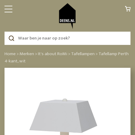
Home >
Merken >
It's about RoMi >
Tafellampen >
Tafellamp Perth
4-kant, wit