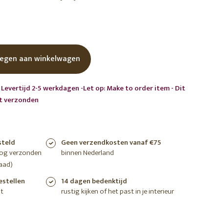
shoppen
shoppen
shoppen
egen aan winkelwagen
 Levertijd 2-5 werkdagen -Let op: Make to order item - Dit
rt verzonden
steld
Geen verzendkosten vanaf €75
nog verzonden
binnen Nederland
aad)
estellen
14 dagen bedenktijd
t
rustig kijken of het past in je interieur