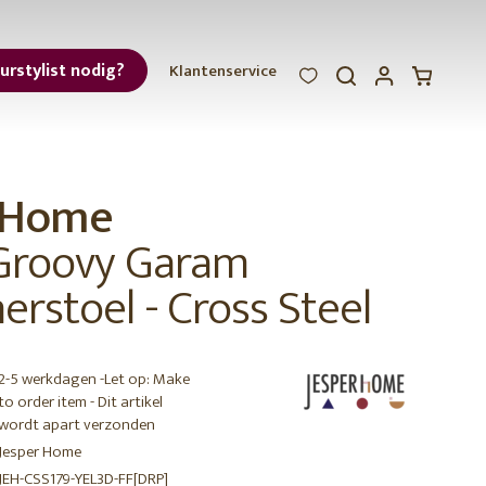
eurstylist nodig?
Klantenservice
WOOOD
WOOOD
WOOOD
ar
r Home
et
Groovy Garam
rstoel - Cross Steel
2-5 werkdagen -Let op: Make
r
to order item - Dit artikel
wordt apart verzonden
Jesper Home
JEH-CSS179-YEL3D-FF[DRP]