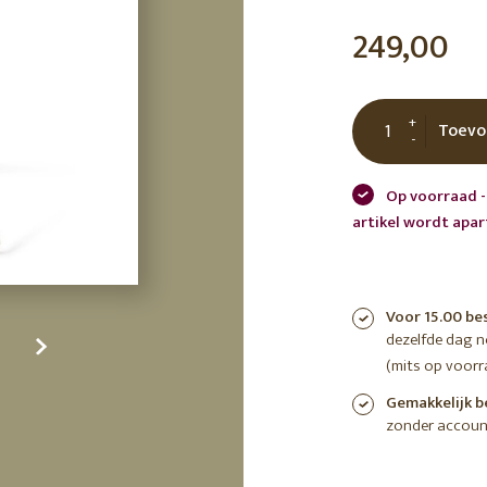
tuin
ctor
249,00
 AT
+
Toevo
-
Op voorraad -
artikel wordt apa
Voor 15.00 be
dezelfde dag 
(mits op voorr
Gemakkelijk b
zonder accoun