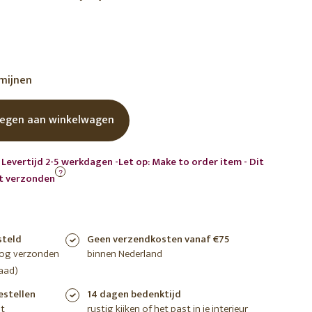
shoppen
shoppen
shoppen
rmijnen
egen aan winkelwagen
 Levertijd 2-5 werkdagen -Let op: Make to order item - Dit
?
rt verzonden
steld
Geen verzendkosten vanaf €75
nog verzonden
binnen Nederland
aad)
estellen
14 dagen bedenktijd
t
rustig kijken of het past in je interieur