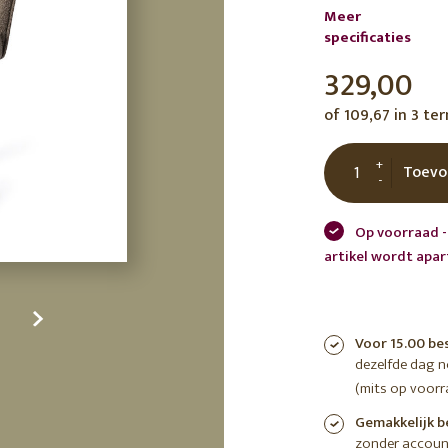
Meer
tuin
ctor
specificaties
 AT
329,00
of 109,67 in 3 te
+
Toevo
-
Op voorraad -
artikel wordt apa
Voor 15.00 be
dezelfde dag 
(mits op voorr
Gemakkelijk b
zonder accoun