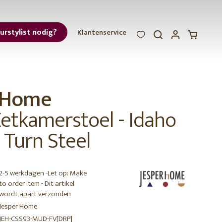
eurstylist nodig?
Klantenservice
WOOOD
WOOOD
WOOOD
ar
r Home
et
etkamerstoel - Idaho
 Turn Steel
2-5 werkdagen -Let op: Make
r
to order item - Dit artikel
wordt apart verzonden
Jesper Home
JEH-CSS93-MUD-FV[DRP]